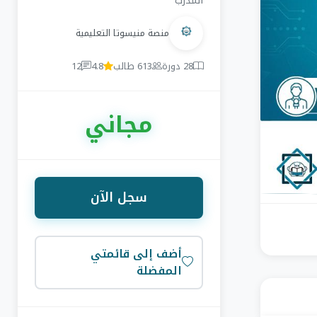
المدرب
منصة منيسوتا التعليمية
28 دورة
613 طالب
4.8
12
مجاني
سجل الآن
أضف إلى قائمتي
المفضلة