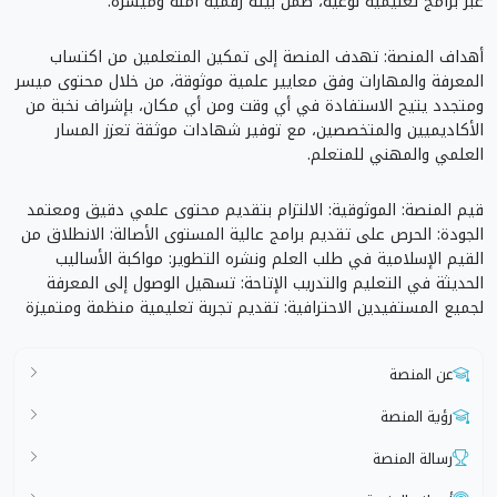
عبر برامج تعليمية نوعية، ضمن بيئة رقمية آمنة وميسّرة.
أهداف المنصة: تهدف المنصة إلى تمكين المتعلمين من اكتساب
المعرفة والمهارات وفق معايير علمية موثوقة، من خلال محتوى ميسر
ومتجدد يتيح الاستفادة في أي وقت ومن أي مكان، بإشراف نخبة من
الأكاديميين والمتخصصين، مع توفير شهادات موثقة تعزز المسار
العلمي والمهني للمتعلم.
قيم المنصة: الموثوقية: الالتزام بتقديم محتوى علمي دقيق ومعتمد
الجودة: الحرص على تقديم برامج عالية المستوى الأصالة: الانطلاق من
القيم الإسلامية في طلب العلم ونشره التطوير: مواكبة الأساليب
الحديثة في التعليم والتدريب الإتاحة: تسهيل الوصول إلى المعرفة
لجميع المستفيدين الاحترافية: تقديم تجربة تعليمية منظمة ومتميزة
عن المنصة
رؤية المنصة
رسالة المنصة