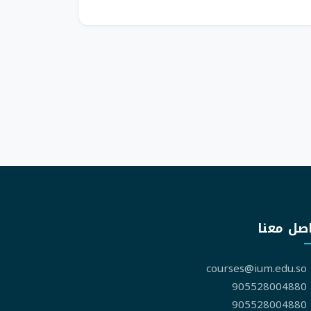
صل معنا
courses@ium.edu.so
905528004880
905528004880