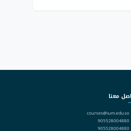
صل معنا
courses@ium.edu.so
905528004880
905528004880