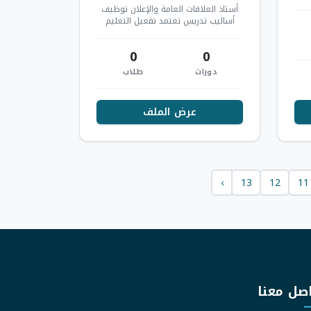
ي
أستاذ العلاقات العامة والإعلان توظيف
أساليب تدريس تعتمد تفعيل التعليم
الرقمي التفاعلي تطوير المناهج مهارات
الت…
0
0
دورات
طلاب
عرض الملف
›
13
12
11
صل معنا