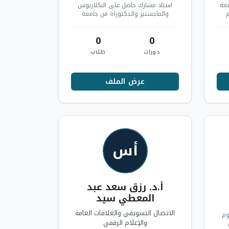
معة
استاذ مشارك حاصل على البكلاريوس
الاسلامية منذ عام 1998م
والماجستير والدكتوراة من جامعة
امدرمان الإسلامية- السودان عملت في
جامعة امدرما…
0
0
دورات
طلاب
عرض الملف
أس
أ.د. رزق سعد عبد
المعطي سيد
الاتصال التسويقي والعلاقات العامة
وم
والإعلام الرقمي