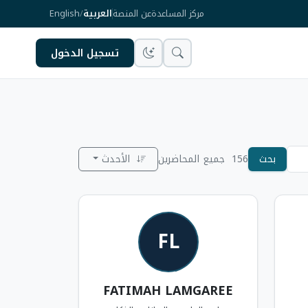
مركز المساعدة
عن المنصة
العربية
/
English
تسجيل الدخول
بحث
156
جميع المحاضرين
الأحدث
FL
FATIMAH LAMGAREE