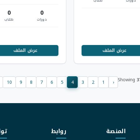
دورات
طلاب
والقانون المدني والذكاء الاصطناع
0
0
دورات
طلاب
عرض الملف
عرض الملف
Showing
3
10
9
8
7
6
5
4
3
2
1
‹
المنصة
روابط
توا