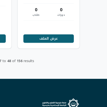
الادارة الصحية بالقطاع الخاص والحكومي
بم…
0
0
دورات
طلاب
عرض الملف
7
to
48
of
156
results