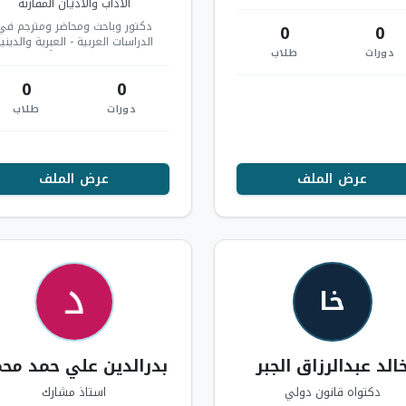
الأداب والأديان المقارنة
دكتور وباحث ومحاضر ومترجم في
0
0
الدراسات العربية - العبرية والديني
دورات
طلاب
(اليهودية والإسلام) والأدبية (الق
والمقامات…
0
0
دورات
طلاب
عرض الملف
عرض الملف
خا
الد عبدالرزاق الجبر
بدرالدين علي حمد مح
دكتواه قانون دولي
استاذ مشارك