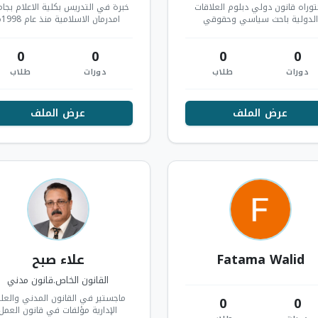
وراه قانون دولي دبلوم العلاقات
خبرة في التدريس بكلية الاعلام بجا
الدولية باحث سياسي وحقوقي
امدرمان 
والاشراف علي رسائل الماجستير
والدكتوراة
0
0
0
0
دورات
طلاب
دورات
طلاب
عرض الملف
عرض الملف
Fatama Walid
علاء صبح
القانون الخاص.قانون مدني
ماجستير في القانون المدني والعل
0
0
الإدارية مؤلفات في قانون العمل