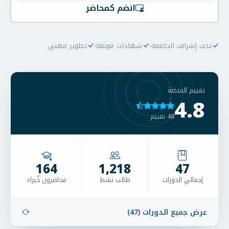
انضم كمحاضر
تحت إشراف الجامعة
شهادات موثقة
تطوير مهني
تقييم المنصة
4.8
48 تقييم
164
1,218
47
إجمالي الدورات
طالب نشط
محاضرون خُبراء
عرض جميع الدورات (47)