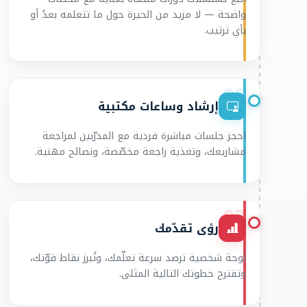
واضحة — لا مزيد من الحيرة حول ما تتعلمه بعدُ أو
بأي ترتيب.
02
إرشاد وساعات مكتبية
احجز جلسات مباشرة فردية مع المدرّبين لمراجعة
مشاريعك، وتغذية راجعة مخصّصة، ونصائح مهنية.
03
رؤى تقدّمك
لوحة شخصية ترصد سرعة تعلّمك، وتُبرز نقاط قوّتك،
وتقترح خطوتك التالية المثلى.