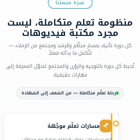
ميزة منصتنا
منظومة تعلم متكاملة، ليست
مجرد مكتبة فيديوهات
كل دورة تأتيك بمسار منظّم ومُرشد ومجتمع من الزملاء —
لتُكمل ما بدأته فعلاً.
نُحيط كل دورة بالتوجيه والرؤى والمجتمع لنحوّل المعرفة إلى
مهارات حقيقية.
رحلة تعلّم متكاملة — من الشغف إلى الشهادة
01
مسارات تعلّم موجَّهة
اتبع تسلسلات دورات مُنتقاة بعناية مع محطات