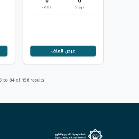
0
0
دورات
طلاب
عرض الملف
3
to
84
of
156
results