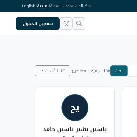
مركز المساعدة
عن المنصة
العربية
/
English
تسجيل الدخول
بحث
156
جميع المحاضرين
الأحدث
يح
ياسين بشير ياسين حامد