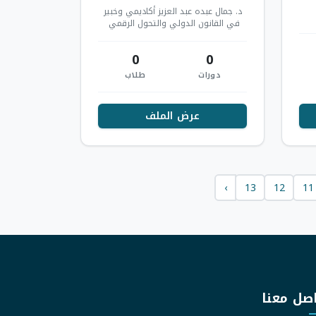
د. جمال عبده عبد العزيز أكاديمي وخبير
في القانون الدولي والتحول الرقمي ​
أستاذ قانون بوزارة التعليم العالي،
حاص…
0
0
دورات
طلاب
عرض الملف
›
13
12
11
صل معنا