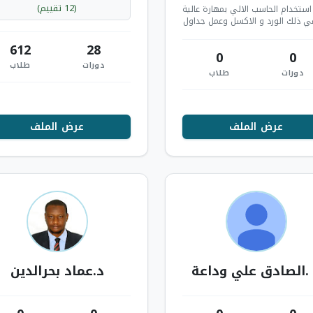
التقييم 4.8 / 5 , 12 تقييم
(12 تقييم)
استخدام الحاسب الالي بمهارة عالية
في ذلك الورد و الاكسل وعمل جداول
لعمل والتقارير اليومية والإدارية…
612
28
0
0
دورات
طلاب
دورات
طلاب
عرض الملف
عرض الملف
.الصادق علي وداعة
د.عماد بحرالدين